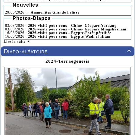
Nouvelles
29/06/2026 :
- Ammonites Grande Palisse
Photos-Diapos
03/08/2026 :
2026-visité pour vous - Chine- Géoparc Yardang
03/08/2026 :
2026-visité pour vous - Chine- Géoparc Mingshasham
16/06/2026 :
2026-visité pour vous - Egypte-Forêt pétrifiée
16/06/2026 :
2026-visité pour vous - Egypte-Wadi el-Hitan
Lire la suite
Diapo-aléatoire

2024-Terraegenesis