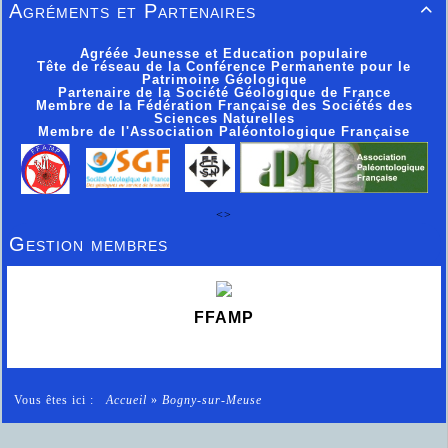
Agréments et Partenaires

Agréée Jeunesse et Education populaire
Tête de réseau de la Conférence Permanente pour le
Patrimoine Géologique
Partenaire de la Société Géologique de France
Membre de la Fédération Française des Sociétés des
Sciences Naturelles
Membre de l'Association Paléontologique Française
<>
Gestion membres
FFAMP
Vous êtes ici :
Accueil
»
Bogny-sur-Meuse