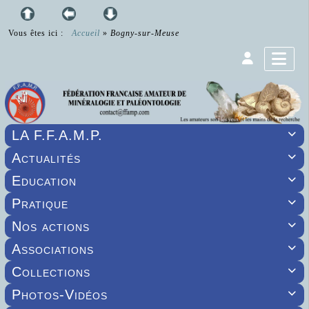
Vous êtes ici :
Accueil
»
Bogny-sur-Meuse
LA F.F.A.M.P.

Actualités

Education

Pratique

Nos actions

Associations

Collections

Photos-Vidéos
