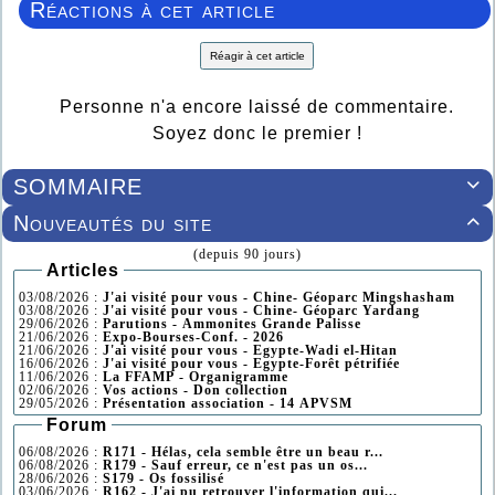
Réactions à cet article
Réagir à cet article
Personne n'a encore laissé de commentaire.
Soyez donc le premier !
SOMMAIRE

Nouveautés du site

(depuis 90 jours)
Articles
03/08/2026 :
J'ai visité pour vous - Chine- Géoparc Mingshasham
03/08/2026 :
J'ai visité pour vous - Chine- Géoparc Yardang
29/06/2026 :
Parutions - Ammonites Grande Palisse
21/06/2026 :
Expo-Bourses-Conf. - 2026
21/06/2026 :
J'ai visité pour vous - Egypte-Wadi el-Hitan
16/06/2026 :
J'ai visité pour vous - Egypte-Forêt pétrifiée
11/06/2026 :
La FFAMP - Organigramme
02/06/2026 :
Vos actions - Don collection
29/05/2026 :
Présentation association - 14 APVSM
Forum
06/08/2026 :
R171 - Hélas, cela semble être un beau r...
06/08/2026 :
R179 - Sauf erreur, ce n'est pas un os...
28/06/2026 :
S179 - Os fossilisé
03/06/2026 :
R162 - J'ai pu retrouver l'information qui...