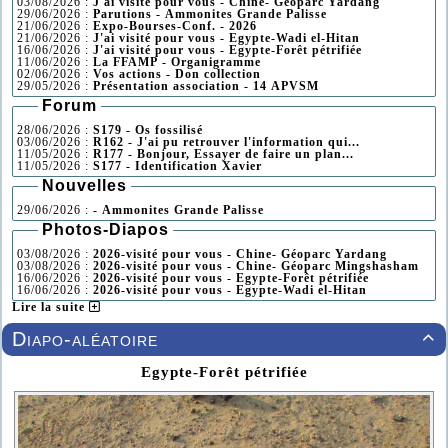
03/08/2026 :
J'ai visité pour vous - Chine- Géoparc Yardang
29/06/2026 :
Parutions - Ammonites Grande Palisse
21/06/2026 :
Expo-Bourses-Conf. - 2026
21/06/2026 :
J'ai visité pour vous - Egypte-Wadi el-Hitan
16/06/2026 :
J'ai visité pour vous - Egypte-Forêt pétrifiée
11/06/2026 :
La FFAMP - Organigramme
02/06/2026 :
Vos actions - Don collection
29/05/2026 :
Présentation association - 14 APVSM
Forum
28/06/2026 :
S179 - Os fossilisé
03/06/2026 :
R162 - J'ai pu retrouver l'information qui...
11/05/2026 :
R177 - Bonjour, Essayer de faire un plan...
11/05/2026 :
S177 - Identification Xavier
Nouvelles
29/06/2026 :
- Ammonites Grande Palisse
Photos-Diapos
03/08/2026 :
2026-visité pour vous - Chine- Géoparc Yardang
03/08/2026 :
2026-visité pour vous - Chine- Géoparc Mingshasham
16/06/2026 :
2026-visité pour vous - Egypte-Forêt pétrifiée
16/06/2026 :
2026-visité pour vous - Egypte-Wadi el-Hitan
Lire la suite
Diapo-aléatoire

Egypte-Forêt pétrifiée