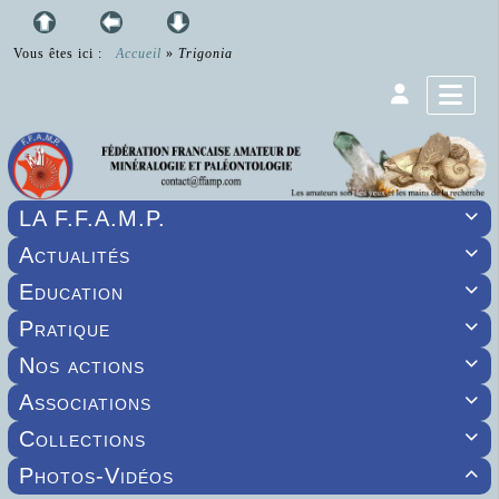
Vous êtes ici :
Accueil
»
Trigonia
LA F.F.A.M.P.

Actualités

Education

Pratique

Nos actions

Associations

Collections

Photos-Vidéos
