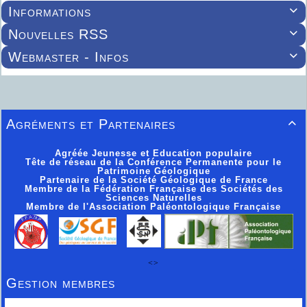
Informations

Nouvelles RSS

Webmaster - Infos

Agréments et Partenaires

Agréée Jeunesse et Education populaire
Tête de réseau de la Conférence Permanente pour le
Patrimoine Géologique
Partenaire de la Société Géologique de France
Membre de la Fédération Française des Sociétés des
Sciences Naturelles
Membre de l'Association Paléontologique Française
<>
Gestion membres