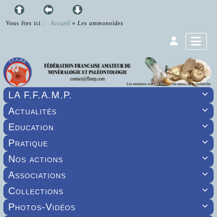
Vous êtes ici :
Accueil
»
Les ammonoïdes
LA F.F.A.M.P.

Actualités

Education

Pratique

Nos actions

Associations

Collections

Photos-Vidéos
