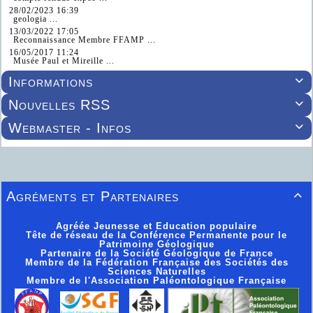
28/02/2023 16:39
geologia ...
13/03/2022 17:05
Reconnaissance Membre FFAMP ...
16/05/2017 11:24
Musée Paul et Mireille ...
Informations

Nouvelles RSS

Webmaster - Infos

Agréments et Partenaires

Agréée Jeunesse et Education populaire
Tête de réseau de la Conférence Permanente pour le
Patrimoine Géologique
Partenaire de la Société Géologique de France
Membre de la Fédération Française des Sociétés des
Sciences Naturelles
Membre de l'Association Paléontologique Française