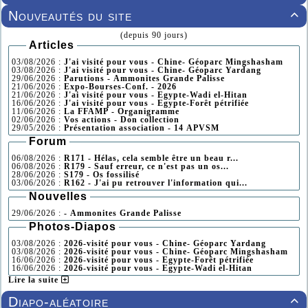
Nouveautés du site

(depuis 90 jours)
Articles
03/08/2026 :
J'ai visité pour vous - Chine- Géoparc Mingshasham
03/08/2026 :
J'ai visité pour vous - Chine- Géoparc Yardang
29/06/2026 :
Parutions - Ammonites Grande Palisse
21/06/2026 :
Expo-Bourses-Conf. - 2026
21/06/2026 :
J'ai visité pour vous - Egypte-Wadi el-Hitan
16/06/2026 :
J'ai visité pour vous - Egypte-Forêt pétrifiée
11/06/2026 :
La FFAMP - Organigramme
02/06/2026 :
Vos actions - Don collection
29/05/2026 :
Présentation association - 14 APVSM
Forum
06/08/2026 :
R171 - Hélas, cela semble être un beau r...
06/08/2026 :
R179 - Sauf erreur, ce n'est pas un os...
28/06/2026 :
S179 - Os fossilisé
03/06/2026 :
R162 - J'ai pu retrouver l'information qui...
Nouvelles
29/06/2026 :
- Ammonites Grande Palisse
Photos-Diapos
03/08/2026 :
2026-visité pour vous - Chine- Géoparc Yardang
03/08/2026 :
2026-visité pour vous - Chine- Géoparc Mingshasham
16/06/2026 :
2026-visité pour vous - Egypte-Forêt pétrifiée
16/06/2026 :
2026-visité pour vous - Egypte-Wadi el-Hitan
Lire la suite
Diapo-aléatoire
