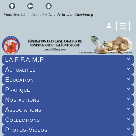
Vous êtes ici :
Accueil
»
Cité de la mer Cherbourg
LA F.F.A.M.P.

Actualités

Education

Pratique

Nos actions

Associations

Collections

Photos-Vidéos
