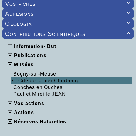
Vos fiches

Adhésions

Géologia

Contributions Scientifiques

Information- But
Publications
Musées
Bogny-sur-Meuse
Cité de la mer Cherbourg
Conches en Ouches
Paul et Mireille JEAN
Vos actions
Actions
Réserves Naturelles