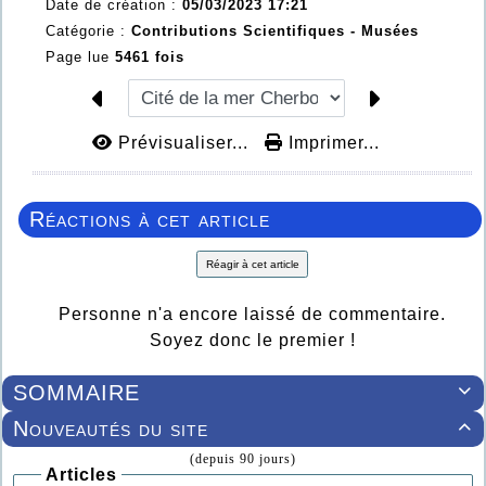
Date de création :
05/03/2023 17:21
Catégorie :
Contributions Scientifiques -
Musées
Page lue
5461 fois
Prévisualiser...
Imprimer...
Réactions à cet article
Réagir à cet article
Personne n'a encore laissé de commentaire.
Soyez donc le premier !
SOMMAIRE

Nouveautés du site

(depuis 90 jours)
Articles