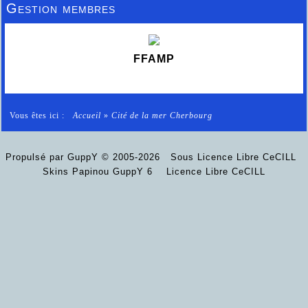
Gestion membres
FFAMP
Vous êtes ici :
Accueil
»
Cité de la mer Cherbourg
Propulsé par GuppY
© 2005-2026
Sous Licence Libre CeCILL
Skins Papinou GuppY 6
Licence Libre CeCILL