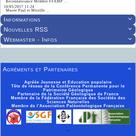
Reconnaissance Membre FFAMP ...
16/05/2017 11:24
Musée Paul et Mireille ...
Informations

Nouvelles RSS

Webmaster - Infos

Agréments et Partenaires

Agréée Jeunesse et Education populaire
Tête de réseau de la Conférence Permanente pour le
Patrimoine Géologique
Partenaire de la Société Géologique de France
Membre de la Fédération Française des Sociétés des
Sciences Naturelles
Membre de l'Association Paléontologique Française
<>