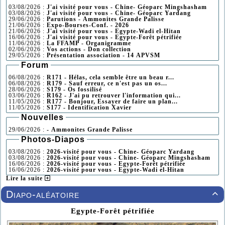
03/08/2026 :
J'ai visité pour vous - Chine- Géoparc Mingshasham
03/08/2026 :
J'ai visité pour vous - Chine- Géoparc Yardang
29/06/2026 :
Parutions - Ammonites Grande Palisse
21/06/2026 :
Expo-Bourses-Conf. - 2026
21/06/2026 :
J'ai visité pour vous - Egypte-Wadi el-Hitan
16/06/2026 :
J'ai visité pour vous - Egypte-Forêt pétrifiée
11/06/2026 :
La FFAMP - Organigramme
02/06/2026 :
Vos actions - Don collection
29/05/2026 :
Présentation association - 14 APVSM
Forum
06/08/2026 :
R171 - Hélas, cela semble être un beau r...
06/08/2026 :
R179 - Sauf erreur, ce n'est pas un os...
28/06/2026 :
S179 - Os fossilisé
03/06/2026 :
R162 - J'ai pu retrouver l'information qui...
11/05/2026 :
R177 - Bonjour, Essayer de faire un plan...
11/05/2026 :
S177 - Identification Xavier
Nouvelles
29/06/2026 :
- Ammonites Grande Palisse
Photos-Diapos
03/08/2026 :
2026-visité pour vous - Chine- Géoparc Yardang
03/08/2026 :
2026-visité pour vous - Chine- Géoparc Mingshasham
16/06/2026 :
2026-visité pour vous - Egypte-Forêt pétrifiée
16/06/2026 :
2026-visité pour vous - Egypte-Wadi el-Hitan
Lire la suite
Diapo-aléatoire

Egypte-Forêt pétrifiée