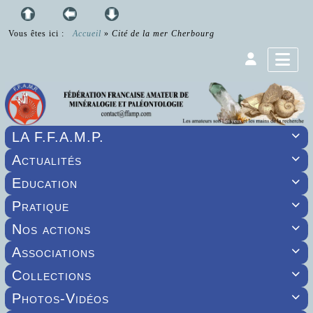
Vous êtes ici :
Accueil
»
Cité de la mer Cherbourg
LA F.F.A.M.P.

Actualités

Education

Pratique

Nos actions

Associations

Collections

Photos-Vidéos
