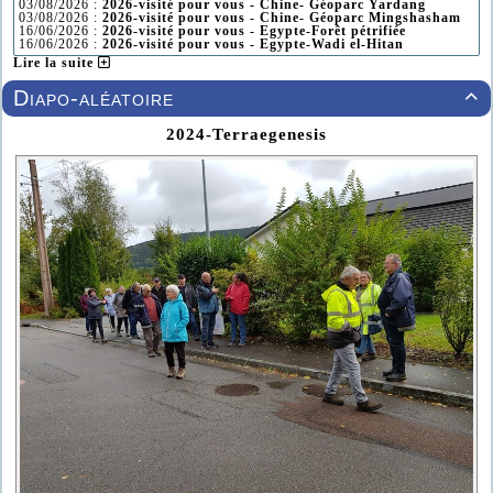
03/08/2026 :
2026-visité pour vous - Chine- Géoparc Yardang
03/08/2026 :
2026-visité pour vous - Chine- Géoparc Mingshasham
16/06/2026 :
2026-visité pour vous - Egypte-Forêt pétrifiée
16/06/2026 :
2026-visité pour vous - Egypte-Wadi el-Hitan
Lire la suite
Diapo-aléatoire

2024-Terraegenesis