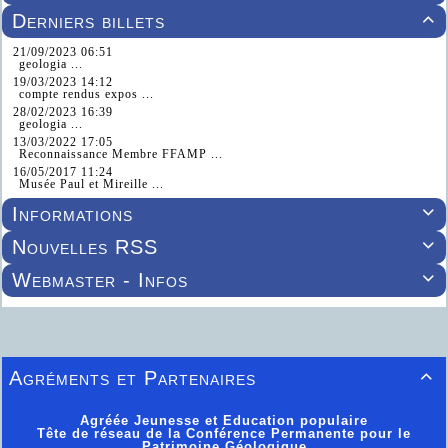
Derniers billets

21/09/2023 06:51
geologia ...
19/03/2023 14:12
compte rendus expos ...
28/02/2023 16:39
geologia ...
13/03/2022 17:05
Reconnaissance Membre FFAMP ...
16/05/2017 11:24
Musée Paul et Mireille ...
Informations

Nouvelles RSS

Webmaster - Infos

Agréments et Partenaires

Agréée Jeunesse et Education populaire
Tête de réseau de la Conférence Permanente pour le
Patrimoine Géologique