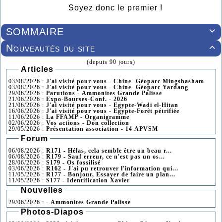
Soyez donc le premier !
SOMMAIRE

Nouveautés du site

(depuis 90 jours)
Articles
03/08/2026 :
J'ai visité pour vous - Chine- Géoparc Mingshasham
03/08/2026 :
J'ai visité pour vous - Chine- Géoparc Yardang
29/06/2026 :
Parutions - Ammonites Grande Palisse
21/06/2026 :
Expo-Bourses-Conf. - 2026
21/06/2026 :
J'ai visité pour vous - Egypte-Wadi el-Hitan
16/06/2026 :
J'ai visité pour vous - Egypte-Forêt pétrifiée
11/06/2026 :
La FFAMP - Organigramme
02/06/2026 :
Vos actions - Don collection
29/05/2026 :
Présentation association - 14 APVSM
Forum
06/08/2026 :
R171 - Hélas, cela semble être un beau r...
06/08/2026 :
R179 - Sauf erreur, ce n'est pas un os...
28/06/2026 :
S179 - Os fossilisé
03/06/2026 :
R162 - J'ai pu retrouver l'information qui...
11/05/2026 :
R177 - Bonjour, Essayer de faire un plan...
11/05/2026 :
S177 - Identification Xavier
Nouvelles
29/06/2026 :
- Ammonites Grande Palisse
Photos-Diapos