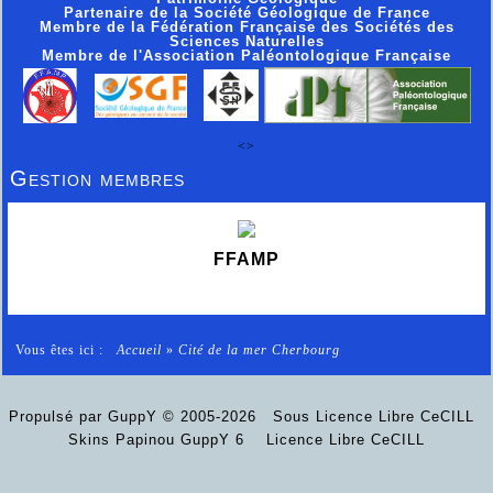
Partenaire de la Société Géologique de France
Membre de la Fédération Française des Sociétés des
Sciences Naturelles
Membre de l'Association Paléontologique Française
<>
Gestion membres
FFAMP
Vous êtes ici :
Accueil
»
Cité de la mer Cherbourg
Propulsé par GuppY
© 2005-2026
Sous Licence Libre CeCILL
Skins Papinou GuppY 6
Licence Libre CeCILL