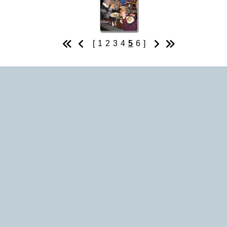
[
1
2
3
4
5
6
]